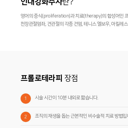
인대강화주사
란?
영어의 증식(proliferation)과 치료(therapy)
천장관절염좌, 견관절의 각종 건염, 테니스 엘보우, 아킬레스
프롤로테라피
장점
시술 시간이 10분 내외로 짧습니다.
1
조직의 재생을 돕는 근본적인 비수술적 치료 방법입
2