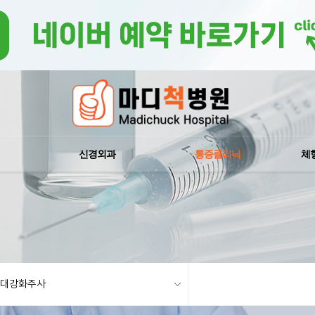
신경외과
통증클리닉
체
대강화주사