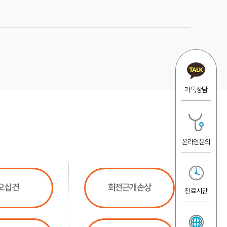
카톡상담
온라인문의
오십견
회전근개손상
진료시간