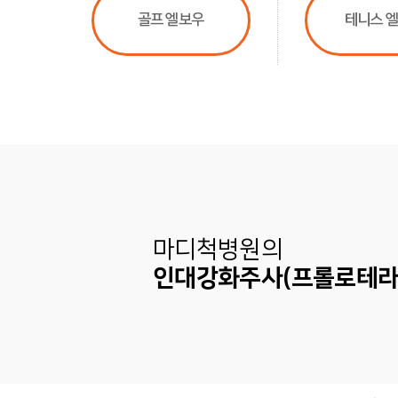
골프 엘보우
테니스 
마디척병원의
인대강화주사(프롤로테라