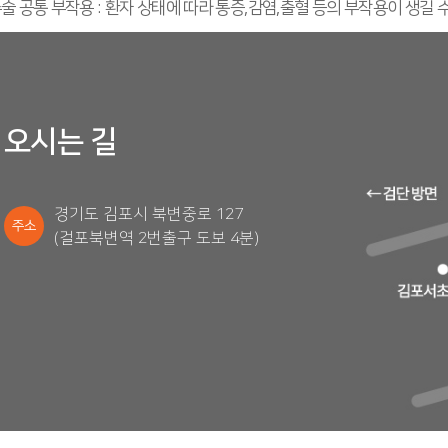
술 공통 부작용 : 환자 상태에 따라 통증,감염,출혈 등의 부작용이 생길 
오시는 길
경기도 김포시 북변중로 127
주소
(걸포북변역 2번출구 도보 4분)