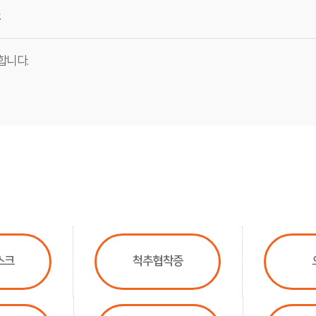
.
합니다.
스크
척추협착증