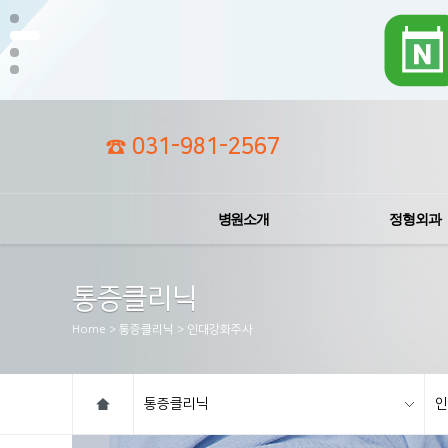
☎ 031-981-2567
병원소개
정형외과
통증클리닉
Home > 통증클리닉 > 인대강화주사
통증클리닉
인