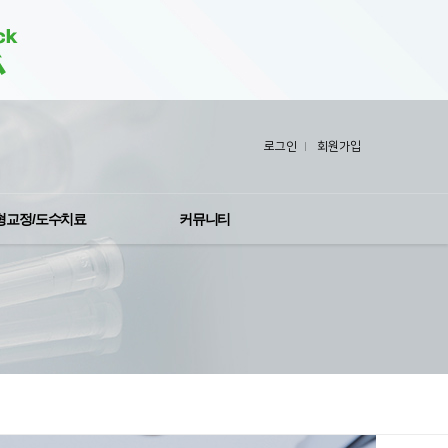
로그인
회원가입
형교정/도수치료
커뮤니티